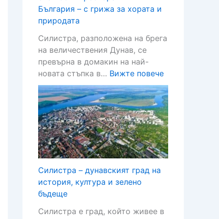
България – с грижа за хората и
природата
Силистра, разположена на брега
на величествения Дунав, се
превърна в домакин на най-
:
новата стъпка в…
Вижте повече
H
e
s
b
u
r
g
e
Силистра – дунавският град на
r
история, култура и зелено
и
бъдеще
з
Силистра е град, който живее в
б