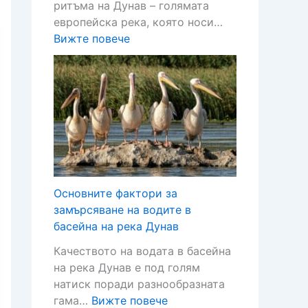
ритъма на Дунав – голямата
р
европейска река, която носи…
а
:
Вижте повече
С
С
и
и
л
л
и
и
с
с
т
т
р
р
а
а
з
–
а
Основните фактори за
д
с
замърсяване на водите в
у
в
басейна на река Дунав
н
о
Качеството на водата в басейна
а
я
на река Дунав е под голям
в
3
натиск поради разнообразната
с
3
:
гама…
Вижте повече
к
-