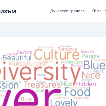
ризъм
Дунавски градове
Пътеш