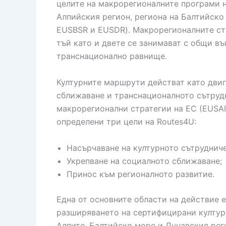
целите на макрорегионалните програми н
Алпийския регион, региона на Балтийско 
EUSBSR и EUSDR). Макрорегионалните стр
тъй като и двете се занимават с общи въ
транснационално равнище.
Културните маршрути действат като двиг
сближаване и транснационалното сътрудн
макрорегионални стратегии на ЕС (EUSAI
определени три цели на Routes4U:
Насърчаване на културното сътруднич
Укрепване на социалното сближаване;
Принос към регионалното развитие.
Една от основните области на действие 
разширяването на сертифицирани култур
Алпите, Балтийско море и Дунавския рег