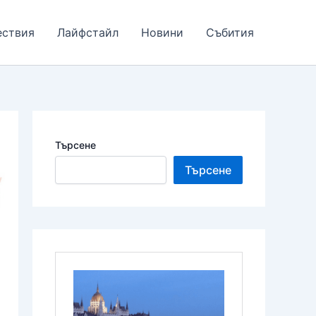
ествия
Лайфстайл
Новини
Събития
Търсене
Търсене