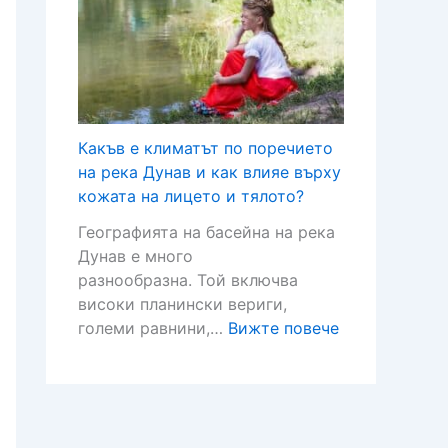
и
д
а
л
я
а
м
т
–
с
ъ
у
с
е
р
р
г
н
с
а
р
а
я
и
Какъв е климатът по поречието
и
с
в
з
на река Дунав и как влияе върху
ж
л
а
е
кожата на лицето и тялото?
а
а
н
л
з
Географията на басейна на река
д
е
е
а
Дунав е много
и
н
н
х
разнообразна. Той включва
т
а
о
о
високи планински вериги,
е
в
б
р
:
големи равнини,…
Вижте повече
н
о
ъ
а
К
а
д
д
т
а
р
и
е
а
к
а
т
щ
и
ъ
з
е
е
п
в