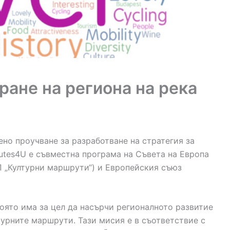
ране на региона на река
но проучване за разработване на стратегия за
outes4U е съвместна програма на Съвета на Европа
П „Културни маршрути“) и Европейския съюз
която има за цел да насърчи регионалното развитие
турните маршрути. Тази мисия е в съответствие с