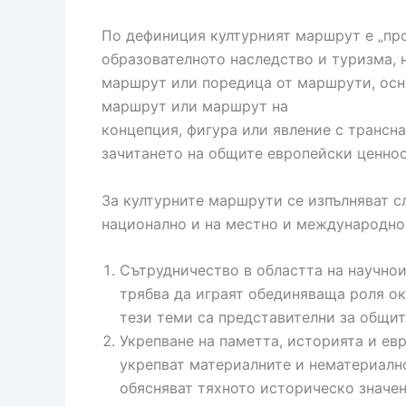
По дефиниция културният маршрут е „про
образователното наследство и туризма, 
маршрут или поредица от маршрути, осн
маршрут или маршрут на
концепция, фигура или явление с трансн
зачитането на общите европейски ценнос
За културните маршрути се изпълняват с
национално и на местно и международно
Сътрудничество в областта на научнои
трябва да играят обединяваща роля ок
тези теми са представителни за общит
Укрепване на паметта, историята и ев
укрепват материалните и нематериално
обясняват тяхното историческо значен