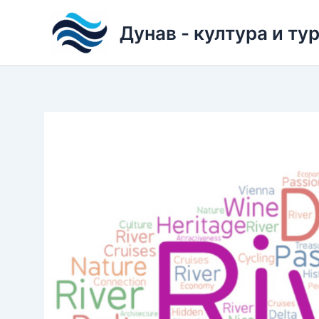
Skip
to
Дунав - култура и ту
content