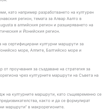
ми, като например разработването на културен
навския регион, темата за Алвар Аалто в
Augusta в алпийския регион и разширяването на
тическия и Йонийския регион.
а на сертифицирани културни маршрути за
Йонийско море, Алпите, Балтийско море и
р от проучвания за създаване на стратегия за
орегиона чрез културните маршрути на Съвета на
идж на културните маршрути, като същевременно се
предизвикателства, както и да се формулират
рни маршрути“ в макрорегионите.