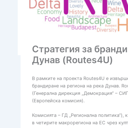
Стратегия за бранди
Дунав (Routes4U)
В рамките на проекта Routes4U е извърше
брандиране на региона на река Дунав. R
(Генерална дирекция „Демокрация“ – СИ
(Европейска комисия).
Комисията – ГД „Регионална политика“), 
в четирите макрорегиона на ЕС чрез кул