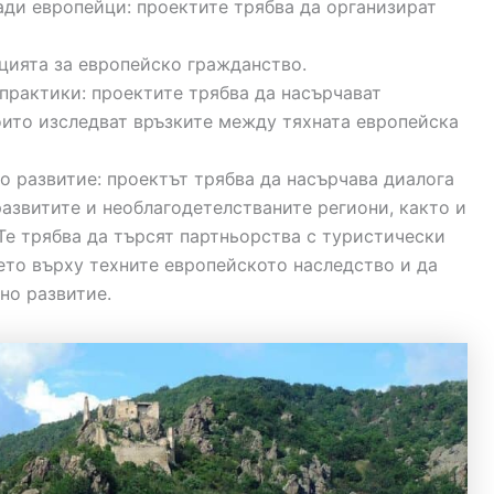
ади европейци: проектите трябва да организират
пцията за европейско гражданство.
практики: проектите трябва да насърчават
оито изследват връзките между тяхната европейска
о развитие: проектът трябва да насърчава диалога
развитите и необлагодетелстваните региони, както и
Те трябва да търсят партньорства с туристически
ето върху техните европейското наследство и да
но развитие.