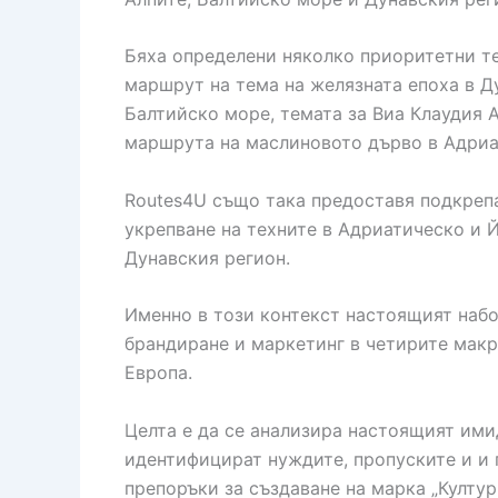
Бяха определени няколко приоритетни те
маршрут на тема на желязната епоха в Ду
Балтийско море, темата за Виа Клаудия 
маршрута на маслиновото дърво в Адриа
Routes4U също така предоставя подкреп
укрепване на техните в Адриатическо и 
Дунавския регион.
Именно в този контекст настоящият набо
брандиране и маркетинг в четирите макр
Европа.
Целта е да се анализира настоящият им
идентифицират нуждите, пропуските и и 
препоръки за създаване на марка „Култу