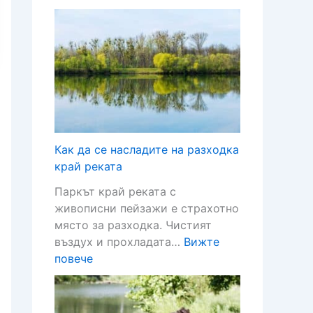
О
и
т
с
я
и
н
т
р
о
г
е
в
р
с
н
а
т
и
д
о
т
н
р
е
а
а
Как да се насладите на разходка
ф
и
н
край реката
а
с
т
Паркът край реката с
к
т
в
живописни пейзажи е страхотно
т
о
Б
място за разходка. Чистият
о
р
ъ
въздух и прохладата…
Вижте
р
и
л
:
повече
и
я
г
К
з
,
а
а
а
к
р
к
з
у