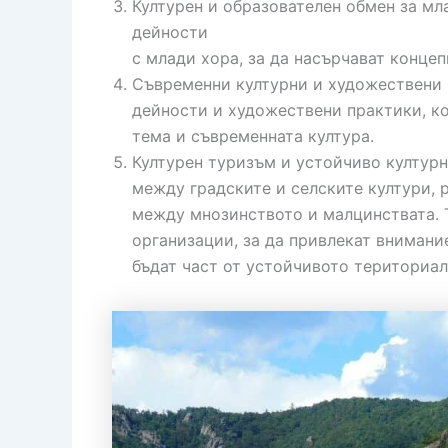
Културен и образователен обмен за мл
дейности
с млади хора, за да насърчават конце
Съвременни културни и художествени 
дейности и художествени практики, к
тема и съвременната култура.
Културен туризъм и устойчиво културн
между градските и селските култури, 
между мнозинството и малцинствата. 
организации, за да привлекат внимани
бъдат част от устойчивото териториал