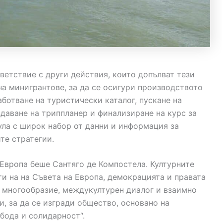
ветствие с други действия, които допълват тези
на минигрантове, за да се осигури производството
ботване на туристически каталог, пускане на
здаване на триппланер и финализиране на курс за
ла с широк набор от данни и информация за
те стратегии.
Европа беше Сантяго де Компостела. Културните
 на на Съвета на Европа, демокрацията и правата
о многообразие, междукултурен диалог и взаимно
и, за да се изгради общество, основано на
бода и солидарност“.