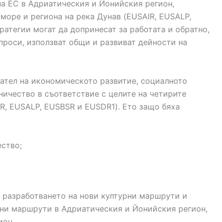
а ЕС в Адриатическия и Йонийския регион,
море и региона на река Дунав (EUSAIR, EUSALP,
атегии могат да допринесат за работата и обратно,
проси, използват общи и развиват дейности на
ател на икономическото развитие, социалното
ичество в съответствие с целите на четирите
R, EUSALP, EUSBSR и EUSDR1). Ето защо бяха
ество;
е разработването на нови културни маршрути и
ни маршрути в Адриатическия и Йонийския регион,
ион.