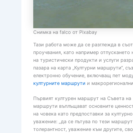
Снимка на falco от Pixabay
Тази работа може да се разглежда в съот
проучвания, като например отпускането 
на туристически продукти и услуги разра
пазара на карта „Културни маршрути“, съ
електронно обучение, включващ пет моду
културните маршрути
и макрорегионални
Първият културен маршрут на Съвета на 
маршрути въплъщават основните ценности
на човека като предпоставки за културн
уважение: „да се пътува по тези маршрут
толерантност, уважение към другите, сво